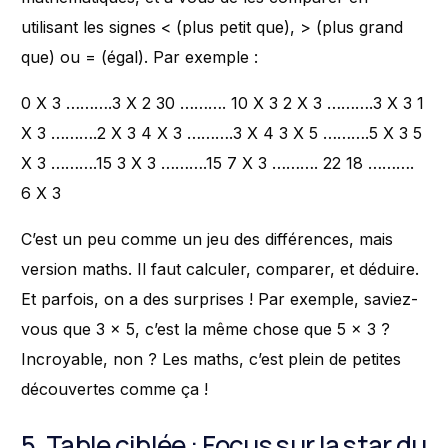
utilisant les signes < (plus petit que), > (plus grand
que) ou = (égal). Par exemple :
0 X 3 ……….3 X 2 30 ………. 10 X 3 2 X 3 ……….3 X 3 1
X 3 ……….2 X 3 4 X 3 ……….3 X 4 3 X 5 ……….5 X 3 5
X 3 ……….15 3 X 3 ……….15 7 X 3 ………. 22 18 ……….
6 X 3
C’est un peu comme un jeu des différences, mais
version maths. Il faut calculer, comparer, et déduire.
Et parfois, on a des surprises ! Par exemple, saviez-
vous que 3 x 5, c’est la même chose que 5 x 3 ?
Incroyable, non ? Les maths, c’est plein de petites
découvertes comme ça !
5. Table ciblée : Focus sur la star du