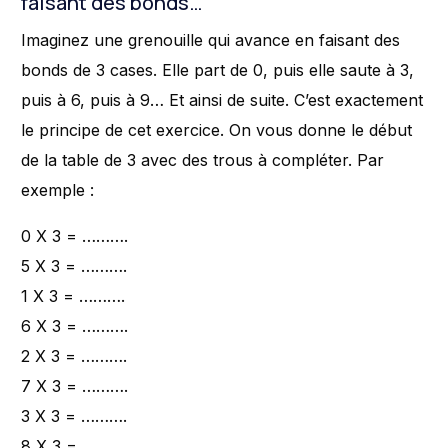
faisant des bonds…
Imaginez une grenouille qui avance en faisant des
bonds de 3 cases. Elle part de 0, puis elle saute à 3,
puis à 6, puis à 9… Et ainsi de suite. C’est exactement
le principe de cet exercice. On vous donne le début
de la table de 3 avec des trous à compléter. Par
exemple :
0 X 3 = ……….
5 X 3 = ……….
1 X 3 = ……….
6 X 3 = ……….
2 X 3 = ……….
7 X 3 = ……….
3 X 3 = ……….
8 X 3 = ……….