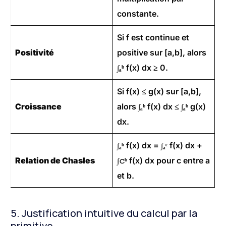
constante.
Si f est continue et
Positivité
positive sur [a,b], alors
∫ₐᵇ f(x) dx ≥ 0.
Si f(x) ≤ g(x) sur [a,b],
Croissance
alors ∫ₐᵇ f(x) dx ≤ ∫ₐᵇ g(x)
dx.
∫ₐᵇ f(x) dx = ∫ₐᶜ f(x) dx +
Relation de Chasles
∫𝚌ᵇ f(x) dx pour c entre a
et b.
5. Justification intuitive du calcul par la
primitive