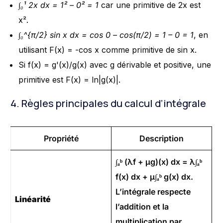
∫₀¹ 2x dx = 1² – 0² = 1
car une primitive de 2x est
x².
∫₀^{π/2} sin x dx = cos 0 – cos(π/2) = 1 – 0 = 1
, en
utilisant F(x) = -cos x comme primitive de sin x.
Si f(x) = g'(x)/g(x) avec g dérivable et positive, une
primitive est F(x) = ln|g(x)|.
4. Règles principales du calcul d’intégrale
Propriété
Description
∫ₐᵇ (λf + μg)(x) dx = λ∫ₐᵇ
f(x) dx + μ∫ₐᵇ g(x) dx.
L’intégrale respecte
Linéarité
l’addition et la
multiplication par