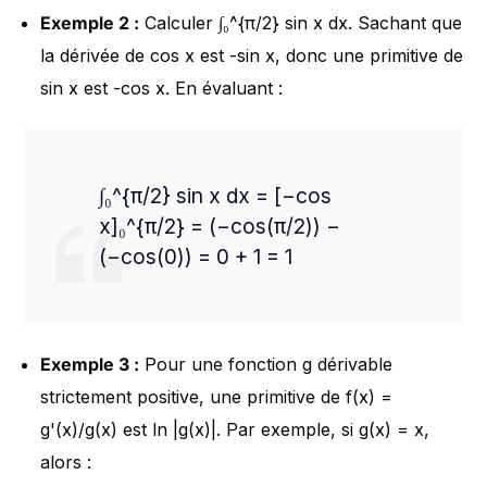
Exemple 2 :
Calculer ∫₀^{π/2} sin x dx. Sachant que
la dérivée de cos x est -sin x, donc une primitive de
sin x est -cos x. En évaluant :
∫₀^{π/2} sin x dx = [−cos
x]₀^{π/2} = (−cos(π/2)) −
(−cos(0)) = 0 + 1 = 1
Exemple 3 :
Pour une fonction g dérivable
strictement positive, une primitive de f(x) =
g'(x)/g(x) est ln |g(x)|. Par exemple, si g(x) = x,
alors :