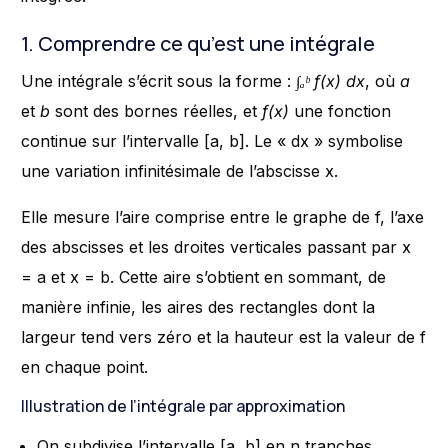
1. Comprendre ce qu’est une intégrale
Une intégrale s’écrit sous la forme :
∫ₐᵇ f(x) dx
, où
a
et
b
sont des bornes réelles, et
f(x)
une fonction
continue sur l’intervalle [a, b]. Le « dx » symbolise
une variation infinitésimale de l’abscisse x.
Elle mesure l’aire comprise entre le graphe de f, l’axe
des abscisses et les droites verticales passant par x
= a et x = b. Cette aire s’obtient en sommant, de
manière infinie, les aires des rectangles dont la
largeur tend vers zéro et la hauteur est la valeur de f
en chaque point.
Illustration de l’intégrale par approximation
On subdivise l’intervalle [a, b] en n tranches