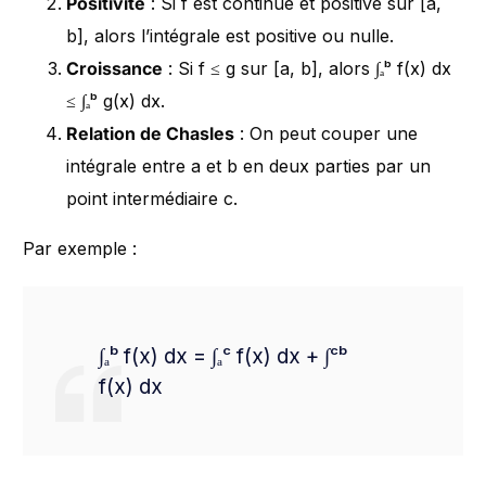
Positivité
: Si f est continue et positive sur [a,
b], alors l’intégrale est positive ou nulle.
Croissance
: Si f ≤ g sur [a, b], alors ∫ₐᵇ f(x) dx
≤ ∫ₐᵇ g(x) dx.
Relation de Chasles
: On peut couper une
intégrale entre a et b en deux parties par un
point intermédiaire c.
Par exemple :
∫ₐᵇ f(x) dx = ∫ₐᶜ f(x) dx + ∫ᶜᵇ
f(x) dx