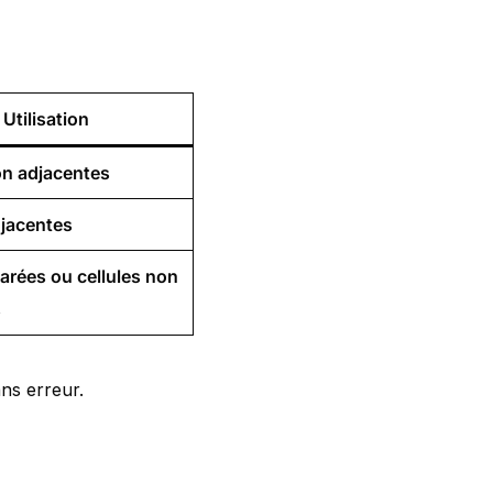
Utilisation
on adjacentes
djacentes
arées ou cellules non
s
ns erreur.