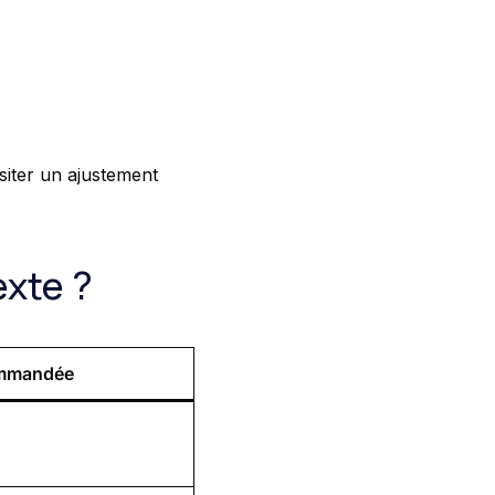
siter un ajustement
exte ?
mmandée