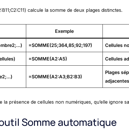
11;C2:C11) calcule la somme de deux plages distinctes.
Exemple
mbre2;…)
=SOMME(25;364,85;92;197)
Cellules n
llules)
=SOMME(A2:A5)
Cellules a
Plages sép
e2;…)
=SOMME(A2:A3;B2:B3)
adjacente
 la présence de cellules non numériques, qu’elle ignore sa
 l’outil Somme automatique