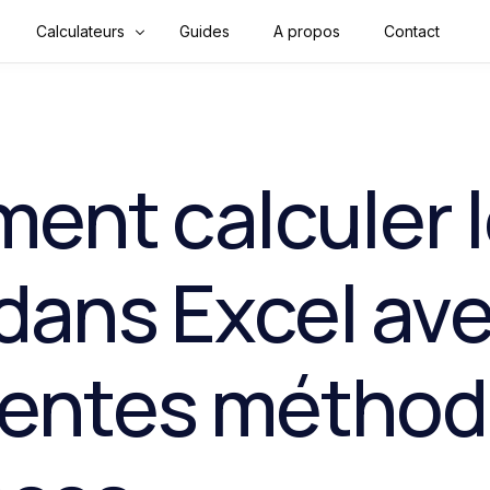
Calculateurs
Guides
A propos
Contact
Finance & Argent
Mathématiques
nt calculer 
Convertisseurs
Construction
 dans Excel av
Physique
Santé
rentes métho
Sport & Fitness
Tools & Outils en ligne