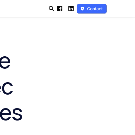
Contact
le
ec
des