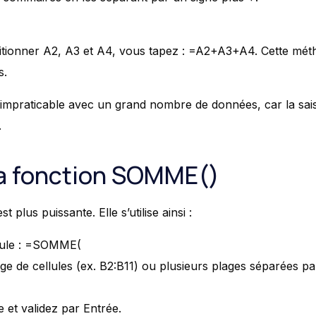
itionner A2, A3 et A4, vous tapez : =A2+A3+A4. Cette mét
s.
 impraticable avec un grand nombre de données, car la sais
.
 la fonction SOMME()
plus puissante. Elle s’utilise ainsi :
llule : =SOMME(
e de cellules (ex. B2:B11) ou plusieurs plages séparées par
 et validez par Entrée.