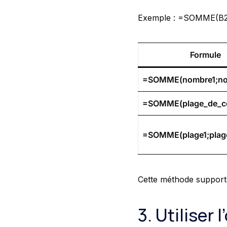
Exemple : =SOMME(B2:B
Formule
=SOMME(nombre1;no
=SOMME(plage_de_ce
=SOMME(plage1;plag
Cette méthode supporte
3. Utiliser