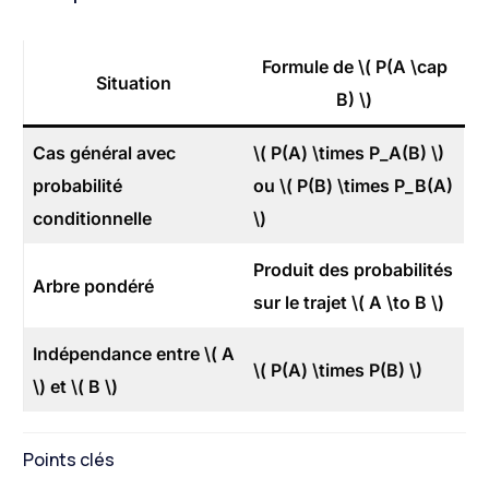
Formule de \( P(A \cap
Situation
B) \)
Cas général avec
\( P(A) \times P_A(B) \)
probabilité
ou \( P(B) \times P_B(A)
conditionnelle
\)
Produit des probabilités
Arbre pondéré
sur le trajet \( A \to B \)
Indépendance entre \( A
\( P(A) \times P(B) \)
\) et \( B \)
Points clés