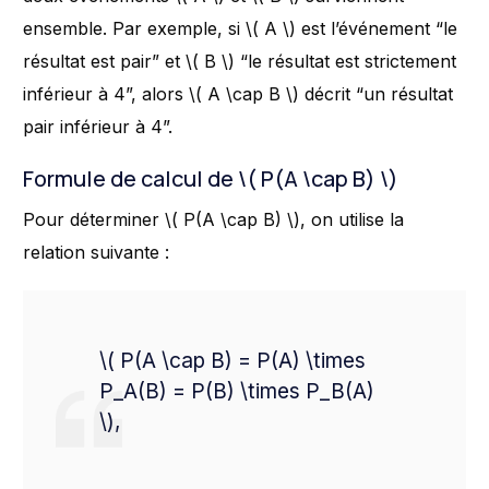
ensemble. Par exemple, si \( A \) est l’événement “le
résultat est pair” et \( B \) “le résultat est strictement
inférieur à 4”, alors \( A \cap B \) décrit “un résultat
pair inférieur à 4”.
Formule de calcul de \( P(A \cap B) \)
Pour déterminer \( P(A \cap B) \), on utilise la
relation suivante :
\( P(A \cap B) = P(A) \times
P_A(B) = P(B) \times P_B(A)
\),