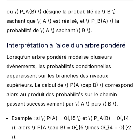
où \( P_A(B) \) désigne la probabilité de \( B \)
sachant que \( A \) est réalisé, et \( P_B(A) \) la
probabilité de \( A \) sachant \( B \).
Interprétation à l’aide d’un arbre pondéré
Lorsqu’un arbre pondéré modélise plusieurs
événements, les probabilités conditionnelles
apparaissent sur les branches des niveaux
supérieurs. Le calcul de \( P(A \cap B) \) correspond
alors au produit des probabilités sur le chemin
passant successivement par \( A \) puis \( B \).
Exemple : si \( P(A) = 0{,}5 \) et \( P_A(B) = 0{,}4
\), alors \( P(A \cap B) = 0{,}5 \times 0{,}4 = 0{,}2
\).