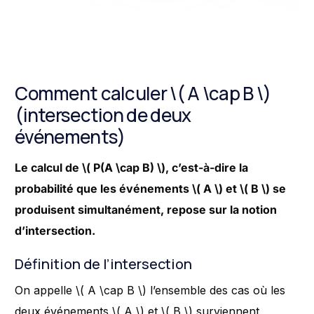
Comment calculer \( A \cap B \)
(intersection de deux
événements)
Le calcul de \( P(A \cap B) \), c’est-à-dire la
probabilité que les événements \( A \) et \( B \) se
produisent simultanément, repose sur la notion
d’intersection.
Définition de l’intersection
On appelle \( A \cap B \) l’ensemble des cas où les
deux événements \( A \) et \( B \) surviennent