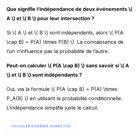
Que signifie l’indépendance de deux événements \(
A \) et \( B \) pour leur intersection ?
Si \( A \) et \( B \) sont indépendants, alors \( P(A
\cap B) = P(A) \times P(B) \). La connaissance de
l’un n’influence pas la probabilité de l’autre.
Peut-on calculer \( P(A \cap B) \) sans savoir si \( A
\) et \( B \) sont indépendants ?
Oui, via la formule \( P(A \cap B) = P(A) \times
P_A(B) \) en utilisant la probabilité conditionnelle.
L’indépendance simplifie juste le calcul.
CALCULER DIVERSES QUANTITÉS