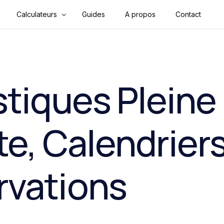
Calculateurs
Guides
A propos
Contact
Finance & Argent
Mathématiques
stiques Pleine
Convertisseurs
Construction
ite, Calendriers
Physique
Santé
rvations
Sport & Fitness
Tools & Outils en ligne