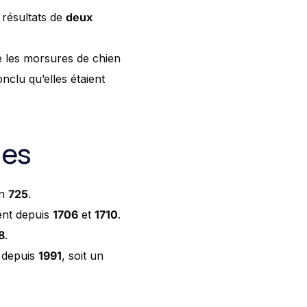
 résultats de
deux
ue les morsures de chien
nclu qu’elles étaient
les
an
725
.
ent depuis
1706
et
1710
.
8
.
s depuis
1991
, soit un