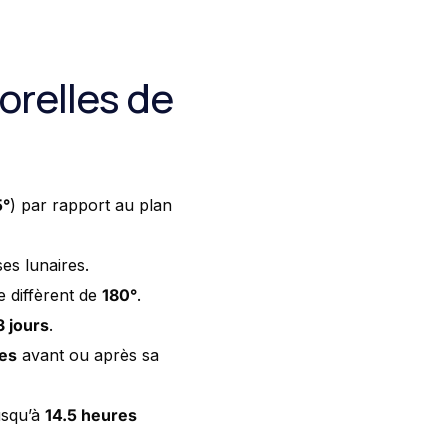
orelles de
5°
) par rapport au plan
ses lunaires.
e diffèrent de
180°
.
3 jours
.
es
avant ou après sa
jusqu’à
14.5 heures