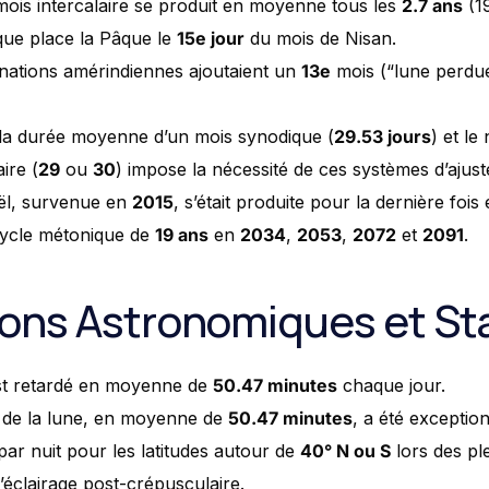
n mois intercalaire se produit en moyenne tous les
2.7 ans
(19
que place la Pâque le
15e jour
du mois de Nisan.
nations amérindiennes ajoutaient un
13e
mois (“lune perdu
 la durée moyenne d’un mois synodique (
29.53 jours
) et le
ire (
29
ou
30
) impose la nécessité de ces systèmes d’ajus
oël, survenue en
2015
, s’était produite pour la dernière fois
cycle métonique de
19 ans
en
2034
,
2053
,
2072
et
2091
.
ons Astronomiques et Sta
est retardé en moyenne de
50.47 minutes
chaque jour.
r de la lune, en moyenne de
50.47 minutes
, a été exceptio
ar nuit pour les latitudes autour de
40° N ou S
lors des pl
’éclairage post-crépusculaire.