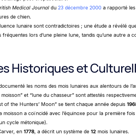
ritish Medical Journal
du
23 décembre 2000
a rapporté les
res de chien.
nfluence lunaire sont contradictoires ; une étude a révélé q
 fréquentes lors d’une pleine lune, tandis qu’une autre a co
s Historiques et Culturel
documenté les noms des mois lunaires aux alentours de l’
 moisson” et “lune du chasseur” sont attestés respectivem
east of the Hunters’ Moon” se tient chaque année depuis
196
 la moisson a coïncidé avec l’équinoxe pour la première foi
un cycle métonique).
Carver, en
1778
, a décrit un système de
12
mois lunaires.