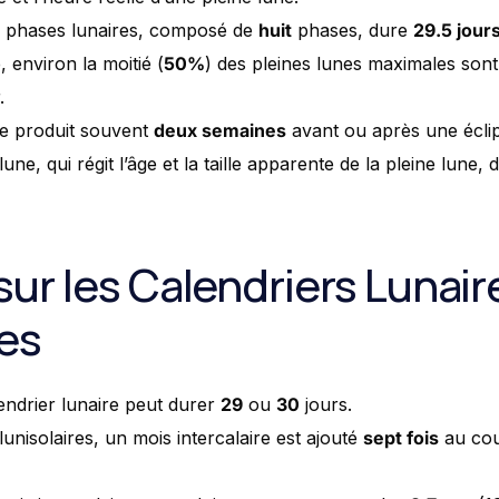
s phases lunaires, composé de
huit
phases, dure
29.5 jour
 environ la moitié (
50%
) des pleines lunes maximales sont v
.
se produit souvent
deux semaines
avant ou après une éclip
lune, qui régit l’âge et la taille apparente de la pleine lune
ur les Calendriers Lunair
res
ndrier lunaire peut durer
29
ou
30
jours.
lunisolaires, un mois intercalaire est ajouté
sept fois
au cou