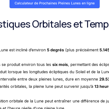
Calculateur de Prochaines Pleines Lunes en ligne
stiques Orbitales et Temp
 Lune est incliné d’environ
5 degrés
(plus précisément
5.14
s se produit environ tous les
six mois
, permettant des éclip
duit lorsque les longitudes écliptiques du Soleil et de la Lun
’intervalle entre deux pleines lunes, dure en moyenne
29.5
arités orbitales, la pleine lune peut survenir jusqu’à
13 heur
sition orbitale de la Lune peut entraîner une différence de 
 et l’heure réelle d’une pleine lune.