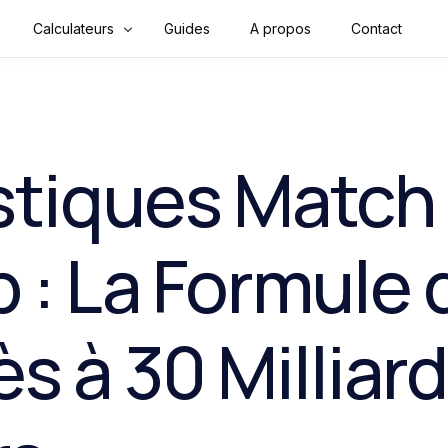
Calculateurs
Guides
A propos
Contact
Finance & Argent
Mathématiques
stiques Match
Convertisseurs
Construction
 : La Formule 
Physique
Santé
s à 30 Milliar
Sport & Fitness
Tools & Outils en ligne