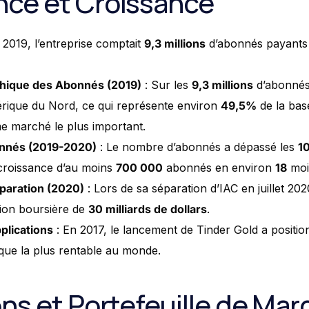
ce et Croissance
 2019, l’entreprise comptait
9,3 millions
d’abonnés payants 
phique des Abonnés (2019)
: Sur les
9,3 millions
d’abonnés
rique du Nord, ce qui représente environ
49,5%
de la bas
e marché le plus important.
nnés (2019-2020)
: Le nombre d’abonnés a dépassé les
10
croissance d’au moins
700 000
abonnés en environ
18
moi
éparation (2020)
: Lors de sa séparation d’IAC en juillet 2
ation boursière de
30 milliards de dollars
.
plications
: En 2017, le lancement de Tinder Gold a positi
ique la plus rentable au monde.
ons et Portefeuille de Ma