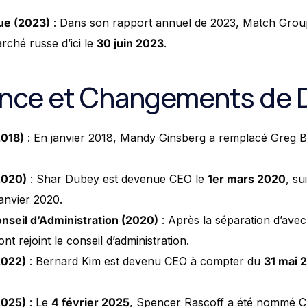
que (2023)
: Dans son rapport annuel de 2023, Match Gro
rché russe d’ici le
30 juin 2023
.
nce et Changements de D
2018)
: En janvier 2018, Mandy Ginsberg a remplacé Greg B
2020)
: Shar Dubey est devenue CEO le
1er mars 2020
, su
anvier 2020.
nseil d’Administration (2020)
: Après la séparation d’avec
 rejoint le conseil d’administration.
2022)
: Bernard Kim est devenu CEO à compter du
31 mai 
2025)
: Le
4 février 2025
, Spencer Rascoff a été nommé 