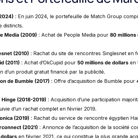
(2024)
: En juin 2024, le portefeuille de Match Group com
 distincts.
le Media (2009)
: Achat de People Media pour
80 millions 
esnet (2010)
: Rachat du site de rencontres Singlesnet en f
d (2011)
: Achat d’OkCupid pour
50 millions de dollars
en 
n d’un produit gratuit financé par la publicité.
tion de Bumble (2017)
: Offre d’acquisition de Bumble pour
e Hinge (2018-2019)
: Acquisition d’une participation majori
uivie d’un rachat complet en février 2019.
onica (2019)
: Rachat du service de rencontre égyptien Ha
rconnect (2021)
: Annonce de l’acquisition de la société 
 dollars
en février 2021, ce qui constitue la plus grande acqui