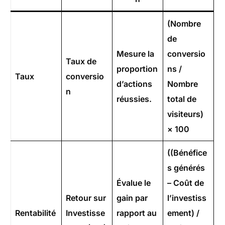
(Nombre
de
Mesure la
conversio
Taux de
proportion
ns /
Taux
conversio
d’actions
Nombre
n
réussies.
total de
visiteurs)
× 100
((Bénéfice
s générés
Évalue le
– Coût de
Retour sur
gain par
l’investiss
Rentabilité
Investisse
rapport au
ement) /