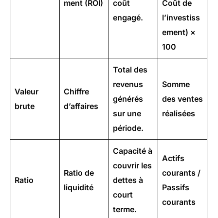
ment (ROI)
coût
Coût de
engagé.
l’investiss
ement) ×
100
Total des
revenus
Somme
Valeur
Chiffre
générés
des ventes
brute
d’affaires
sur une
réalisées
période.
Capacité à
Actifs
couvrir les
Ratio de
courants /
Ratio
dettes à
liquidité
Passifs
court
courants
terme.