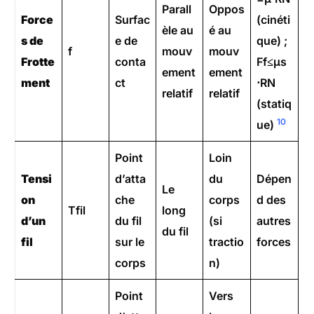
Parall
Oppos
Force
Surfac
(cinéti
èle au
é au
s de
e de
que) ;
f​
mouv
mouv
Frotte
conta
Ff​≤μs​
ement
ement
ment
ct
⋅RN​
relatif
relatif
(statiq
10
ue)
Point
Loin
Tensi
d’atta
du
Dépen
Le
on
che
corps
d des
Tfil​
long
d’un
du fil
(si
autres
du fil
fil
sur le
tractio
forces
corps
n)
Point
Vers