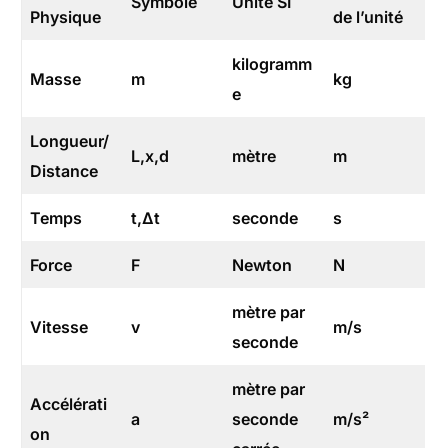
Symbole
Unité SI
Physique
de l’unité
kilogramm
Masse
m
kg
e
Longueur/
L,x,d
mètre
m
Distance
Temps
t,Δt
seconde
s
Force
F
Newton
N
mètre par
Vitesse
v
m/s
seconde
mètre par
Accélérati
a
seconde
m/s²
on