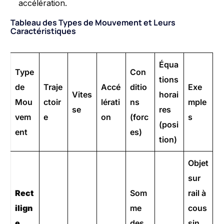
accélération.
Tableau des Types de Mouvement et Leurs
Caractéristiques
Équa
Type
Con
tions
de
Traje
Accé
ditio
Exe
Vites
horai
Mou
ctoir
lérati
ns
mple
se
res
vem
e
on
(forc
s
(posi
ent
es)
tion)
Objet
sur
Rect
Som
rail à
ilign
me
cous
e
des
sin