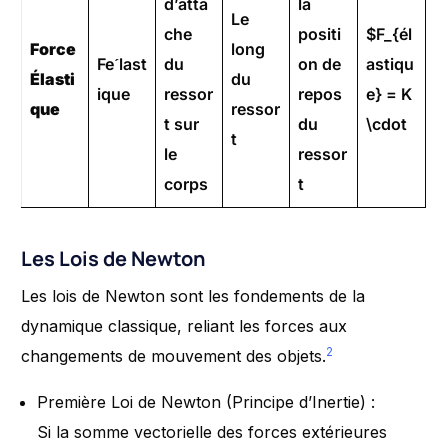
d’atta
la
Le
che
positi
$F_{él
Force
long
Feˊlast
du
on de
astiqu
Élasti
du
ique​
ressor
repos
e} = K
que
ressor
t sur
du
\cdot
t
le
ressor
corps
t
Les Lois de Newton
Les lois de Newton sont les fondements de la
dynamique classique, reliant les forces aux
2
changements de mouvement des objets.
Première Loi de Newton (Principe d’Inertie) :
Si la somme vectorielle des forces extérieures