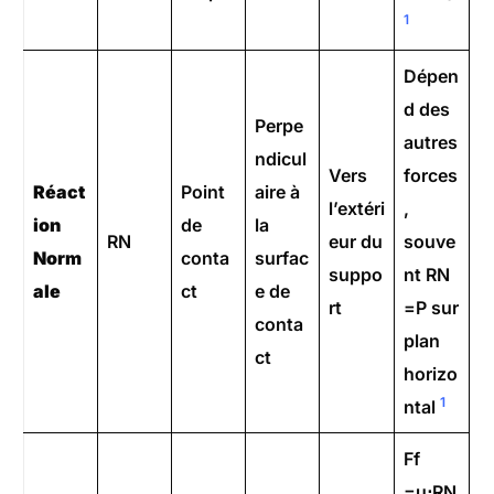
1
Dépen
d des
Perpe
autres
ndicul
Vers
forces
Réact
Point
aire à
l’extéri
,
ion
de
la
RN​
eur du
souve
Norm
conta
surfac
suppo
nt RN​
ale
ct
e de
rt
=P sur
conta
plan
ct
horizo
1
ntal
Ff​
=μ⋅RN​