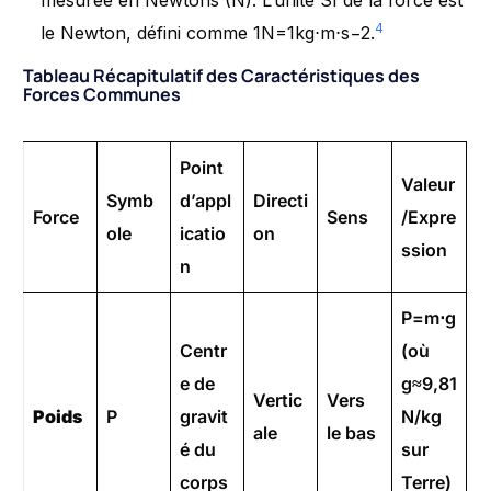
mesurée en Newtons (N). L’unité SI de la force est
4
le Newton, défini comme 1N=1kg⋅m⋅s−2.
Tableau Récapitulatif des Caractéristiques des
Forces Communes
Point
Valeur
Symb
d’appl
Directi
Force
Sens
/Expre
ole
icatio
on
ssion
n
P=m⋅g
Centr
(où
e de
g≈9,81
Vertic
Vers
Poids
P
gravit
N/kg
ale
le bas
é du
sur
corps
Terre)