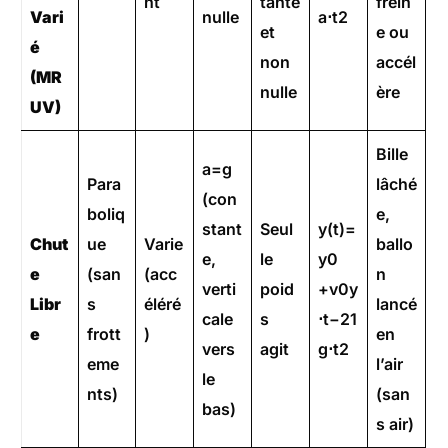
nt
tante
frein
Vari
nulle
a⋅t2
et
e ou
é
non
accél
(MR
nulle
ère
UV)
Bille
a=g​
Para
lâché
(con
boliq
e,
stant
Seul
y(t)=
Chut
ue
Varie
ballo
e,
le
y0​
e
(san
(acc
n
verti
poid
+v0y​
Libr
s
éléré
lancé
cale
s
⋅t−21​
e
frott
)
en
vers
agit
g⋅t2
eme
l’air
le
nts)
(san
bas)
s air)