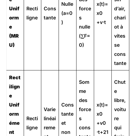
Nulle
x(t)=
Unif
Recti
Cons
force
d’air,
(a=0
x0​
orm
ligne
tante
s
chari
)
+v⋅t
e
nulle
ot à
(MR
(∑F=
vites
U)
0)
se
cons
tante
Rect
Som
Chut
ilign
me
e
e
des
libre,
Unif
Cons
x(t)=
Varie
force
voitu
orm
tante
x0​
Recti
linéai
s
re
éme
et
+v0​
ligne
reme
cons
qui
nt
non
⋅t+21​