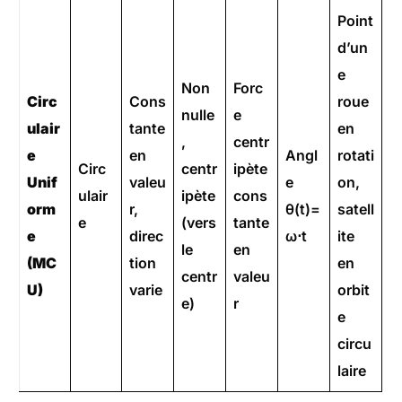
Point
d’un
e
Non
Forc
Circ
Cons
roue
nulle
e
ulair
tante
en
,
centr
e
en
Angl
rotati
Circ
centr
ipète
Unif
valeu
e
on,
ulair
ipète
cons
orm
r,
θ(t)=
satell
e
(vers
tante
e
direc
ω⋅t
ite
le
en
(MC
tion
en
centr
valeu
U)
varie
orbit
e)
r
e
circu
laire