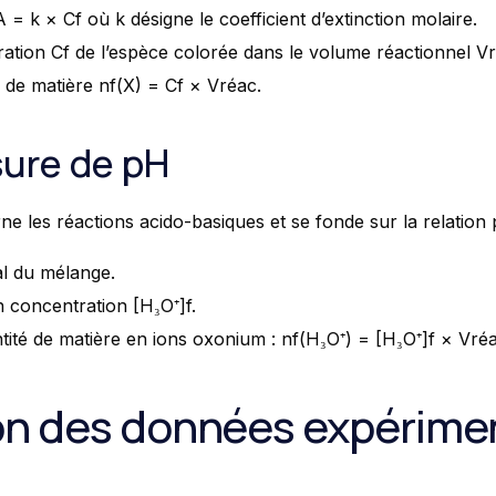
 A = k × Cf où k désigne le coefficient d’extinction molaire.
ration Cf de l’espèce colorée dans le volume réactionnel V
 de matière nf(X) = Cf × Vréac.
sure de pH
e les réactions acido-basiques et se fonde sur la relation 
l du mélange.
n concentration [H₃O⁺]f.
tité de matière en ions oxonium : nf(H₃O⁺) = [H₃O⁺]f × Vréa
n des données expérimen