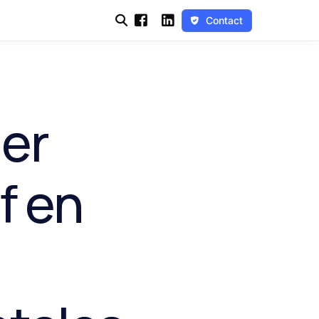
Contact
er
f en