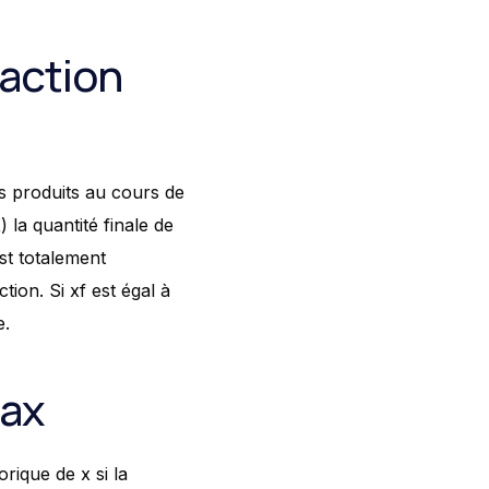
action
es produits au cours de
 la quantité finale de
t totalement
ion. Si xf est égal à
e.
max
orique de x si la