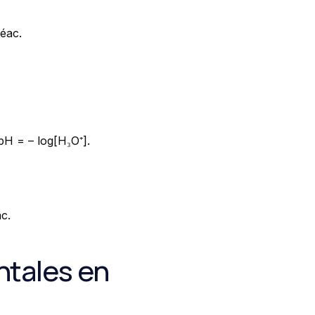
réac.
pH = – log[H₃O⁺].
c.
tales en