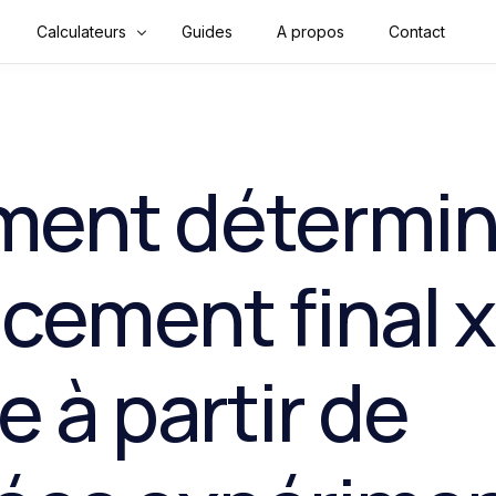
Calculateurs
Guides
A propos
Contact
Finance & Argent
Mathématiques
ent détermin
Convertisseurs
Construction
ncement final x
Physique
Santé
e à partir de
Sport & Fitness
Tools & Outils en ligne