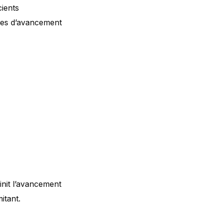
cients
les d’avancement
init l’avancement
itant.