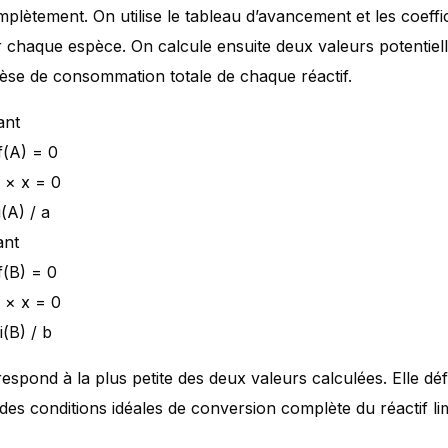
plètement. On utilise le tableau d’avancement et les coeffi
chaque espèce. On calcule ensuite deux valeurs potentiel
èse de consommation totale de chaque réactif.
ant
nf(A) = 0
a × x = 0
(A) / a
ant
f(B) = 0
b × x = 0
(B) / b
spond à la plus petite des deux valeurs calculées. Elle déf
es conditions idéales de conversion complète du réactif lim