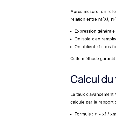
Après mesure, on relie 
relation entre nf(X), ni(
Expression générale 
On isole x en rempla
On obtient xf sous for
Cette méthode garantit 
Calcul du
Le taux d’avancement τ 
calcule par le rapport 
Formule : τ = xf / x