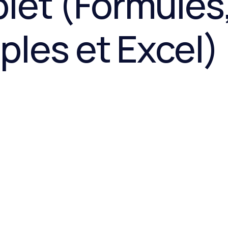
et (Formules
Vie quotidienne
les et Excel)