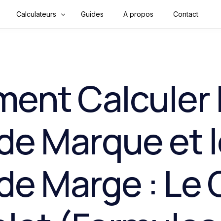
Calculateurs
Guides
A propos
Contact
Finance & Argent
Mathématiques
ent Calculer 
Convertisseurs
Construction
de Marque et 
Physique
Santé
de Marge : Le 
Sport & Fitness
Tools & Outils en ligne