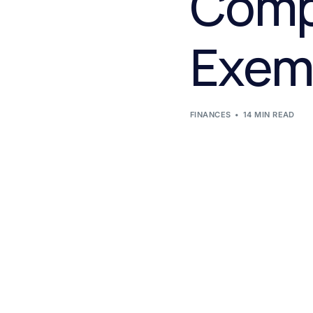
Compl
Exemp
FINANCES
14 MIN READ