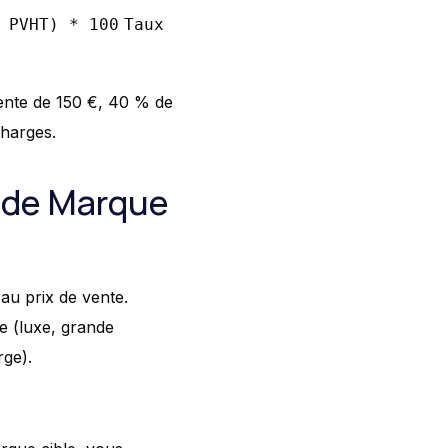
 PVHT) * 100
Taux
vente de 150 €, 40 % de
charges.
x de Marque
au prix de vente.
e (luxe, grande
rge).