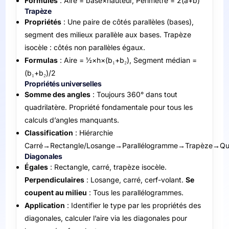
Formules
: Aire = base×hauteur, Périmètre = 2(a+b)
Trapèze
Propriétés
: Une paire de côtés parallèles (bases),
segment des milieux parallèle aux bases. Trapèze
isocèle : côtés non parallèles égaux.
Formulas
: Aire = ½×h×(b₁+b₂), Segment médian =
(b₁+b₂)/2
Propriétés universelles
Somme des angles
: Toujours 360° dans tout
quadrilatère. Propriété fondamentale pour tous les
calculs d’angles manquants.
Classification
: Hiérarchie
Carré→Rectangle/Losange→Parallélogramme→Trapèze→Qua
Diagonales
Égales
: Rectangle, carré, trapèze isocèle.
Perpendiculaires
: Losange, carré, cerf-volant.
Se
coupent au milieu
: Tous les parallélogrammes.
Application
: Identifier le type par les propriétés des
diagonales, calculer l’aire via les diagonales pour