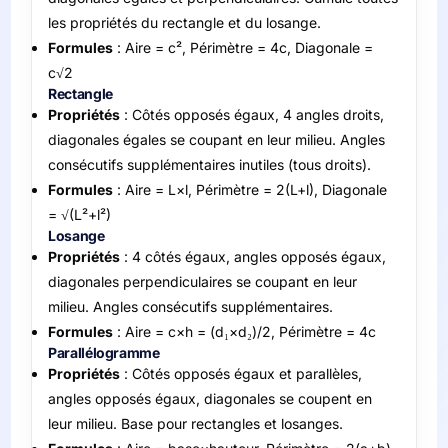
les propriétés du rectangle et du losange.
Formules
: Aire = c², Périmètre = 4c, Diagonale =
c√2
Rectangle
Propriétés
: Côtés opposés égaux, 4 angles droits,
diagonales égales se coupant en leur milieu. Angles
consécutifs supplémentaires inutiles (tous droits).
Formules
: Aire = L×l, Périmètre = 2(L+l), Diagonale
= √(L²+l²)
Losange
Propriétés
: 4 côtés égaux, angles opposés égaux,
diagonales perpendiculaires se coupant en leur
milieu. Angles consécutifs supplémentaires.
Formules
: Aire = c×h = (d₁×d₂)/2, Périmètre = 4c
Parallélogramme
Propriétés
: Côtés opposés égaux et parallèles,
angles opposés égaux, diagonales se coupent en
leur milieu. Base pour rectangles et losanges.