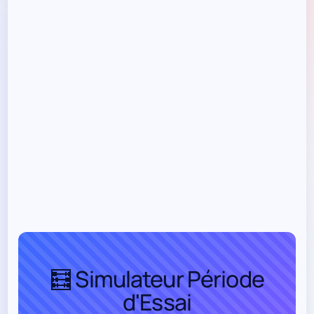
🧮 Simulateur Période
d'Essai