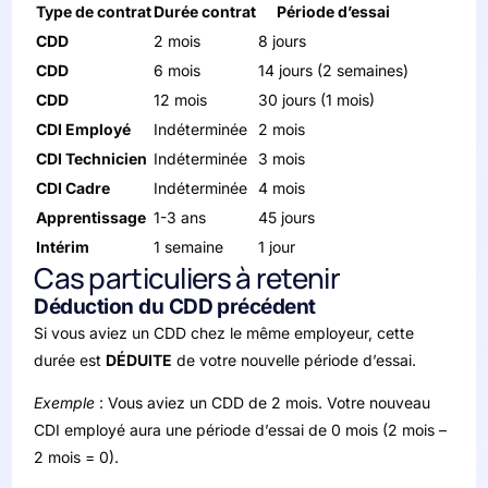
Type de contrat
Durée contrat
Période d’essai
CDD
2 mois
8 jours
CDD
6 mois
14 jours (2 semaines)
CDD
12 mois
30 jours (1 mois)
CDI Employé
Indéterminée
2 mois
CDI Technicien
Indéterminée
3 mois
CDI Cadre
Indéterminée
4 mois
Apprentissage
1-3 ans
45 jours
Intérim
1 semaine
1 jour
Cas particuliers à retenir
Déduction du CDD précédent
Si vous aviez un CDD chez le même employeur, cette
durée est
DÉDUITE
de votre nouvelle période d’essai.
Exemple
: Vous aviez un CDD de 2 mois. Votre nouveau
CDI employé aura une période d’essai de 0 mois (2 mois –
2 mois = 0).