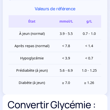
Valeurs de référence
État
mmol/L
g/L
À jeun (normal)
3.9 - 5.5
0.7 - 1.0
Après repas (normal)
< 7.8
< 1.4
Hypoglycémie
< 3.9
< 0.7
Prédiabète (à jeun)
5.6 - 6.9
1.0 - 1.25
Diabète (à jeun)
≥ 7.0
≥ 1.26
Convertir Glycémie :