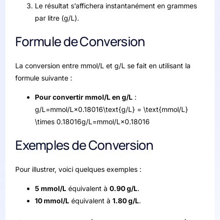
Le résultat s’affichera instantanément en grammes
par litre (g/L).
Formule de Conversion
La conversion entre mmol/L et g/L se fait en utilisant la
formule suivante :
Pour convertir mmol/L en g/L
:
g/L=mmol/L×0.18016\text{g/L} = \text{mmol/L}
\times 0.18016
g/L
=
mmol/L
×
0.18016
Exemples de Conversion
Pour illustrer, voici quelques exemples :
5 mmol/L
équivalent à
0.90 g/L
.
10 mmol/L
équivalent à
1.80 g/L
.