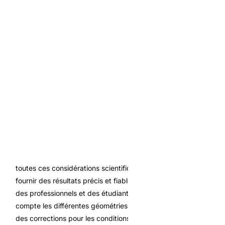
Systèmes Intelligents et Contrôle Adaptatif
L’intégration de capteurs intelligents et d’algorithmes
d’apprentissage automatique transforme la gestion des
systèmes hydrauliques. Ces technologies permettent
d’optimiser en continu les relations débit-vitesse en
fonction des conditions réelles d’exploitation.
Les jumeaux numériques des installations hydrauliques
intègrent les modèles de conversion débit-vitesse pour
prédire les performances et anticiper les besoins de
maintenance.
Notre calculateur de conversion débit-vitesse intègre
toutes ces considérations scientifiques et techniques pour
fournir des résultats précis et fiables, adaptés aux besoins
des professionnels et des étudiants. L’outil prend en
compte les différentes géométries de conduits et propose
des corrections pour les conditions d’écoulement