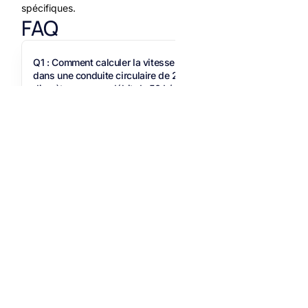
spécifiques.
FAQ
Q1 : Comment calculer la vitesse d'écoulement
dans une conduite circulaire de 200 mm de
diamètre avec un débit de 50 L/min ?
R : Convertissez d’abord le débit en m³/s : 50 L/min =
0,000833 m³/s. La section est S = π × (0,1)² =
0,0314 m². La vitesse est V = 0,000833 / 0,0314 =
0,027 m/s soit 2,7 cm/s.
Q2 : Quelle est la différence entre vitesse
moyenne et vitesse maximale dans un écoulement
laminaire ?
Q3 : Peut-on utiliser la même formule pour tous les
types de fluides ?